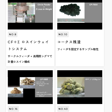
NO.8
NO.10
CF＋Σ ロスインウェイ
コークス残渣
トシステム
フィーダを限定するサンプル物性
サークルフィーダ + 高精度シグマで
計量ロスイン構成
NO.16
NO.40