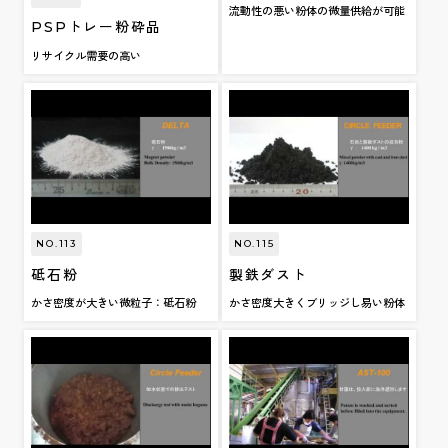
流動性の悪い粉体の微量供給が可能
PSPトレー粉砕品
リサイクル需要の高い
NO.113
NO.115
砥石粉
製鉄ダスト
かさ密度が大きい微粒子：砥石粉
かさ密度大きくブリッジし易い粉体