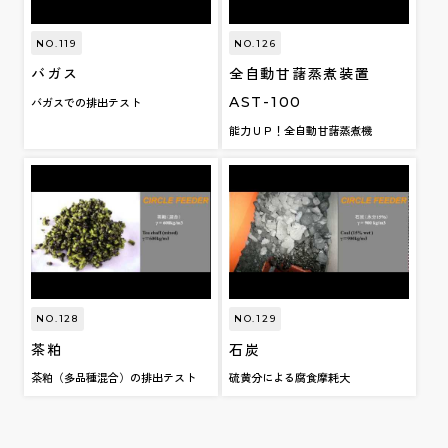
NO.119
NO.126
バガス
全自動甘藷蒸煮装置
AST-100
バガスでの排出テスト
能力ＵＰ！全自動甘藷蒸煮機
NO.128
NO.129
茶粕
石炭
茶粕（多品種混合）の排出テスト
硫黄分による腐食摩耗大