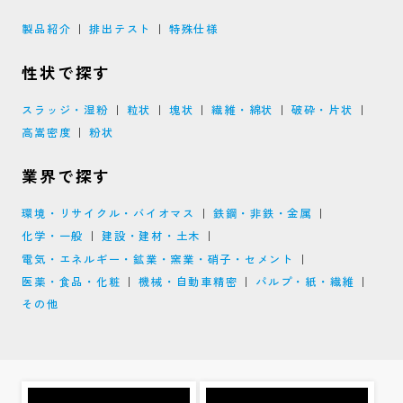
製品紹介
排出テスト
特殊仕様
性状で探す
スラッジ・湿粉
粒状
塊状
繊維・綿状
破砕・片状
高嵩密度
粉状
業界で探す
環境・リサイクル・バイオマス
鉄鋼・非鉄・金属
化学・一般
建設・建材・土木
電気・エネルギー・鉱業・窯業・硝子・セメント
医薬・食品・化粧
機械・自動車精密
パルプ・紙・繊維
その他