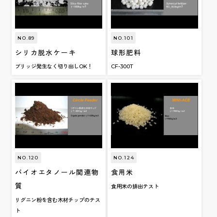
NO.89
NO.101
シリカ脱水ケーキ
球形肥料
ブリッジ発生なく切り出しOK！
CF-300T
NO.120
NO.124
バイオエタノール関連物
食用米
質
食用米の排出テスト
リグニン粉を含む木材チップのテス
ト