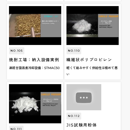
NO.105
NO.110
焼酎工場：納入設備実例
繊維状ポリプロピレン
連続甘藷蒸煮冷却設備：STMAC50
軽くて絡みやすく供給性は極めて悪
い
NO.112
JIS試験用粉体
NO.111