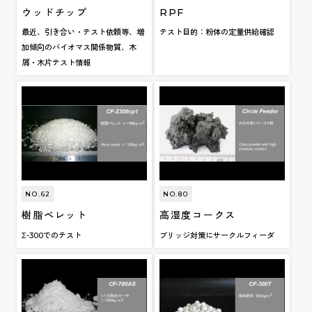
ウッドチップ
RPF
最近、引き合い・テスト依頼等、増
テスト目的：粉体の定量供給確認
加傾向のバイオマス関係物質、木
屑・木片テスト情報
NO.62
NO.80
樹脂ペレット
高湿度コークス
Σ-300でのテスト
ブリッジ対策にサークルフィーダ