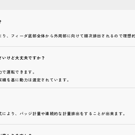
？
より、フィーダ底部全体から外周部に向けて順次排出されるので理想
さいけど大丈夫ですか？
力で運転できます。
実績を基に動力は選定されています。
式により、バッジ計量や連続的な計量排出をすることが出来ます。