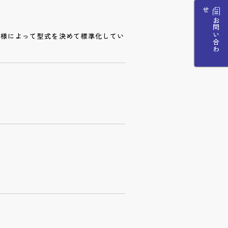
せ
お
問
い
合
わ
仕様によって型式を決めて標準化してい