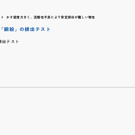
出テスト かさ密度大きく、流動性不良により安定排出が難しい物性
「銅紛」の排出テスト
排出テスト