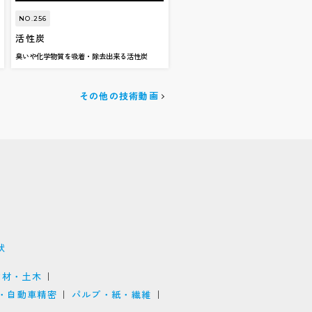
NO.256
活性炭
臭いや化学物質を吸着・除去出来る活性炭
その他の技術動画
状
建材・土木
・自動車精密
パルプ・紙・繊維