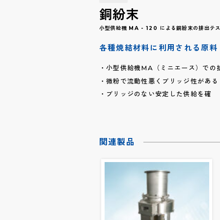
銅紛末
小型供給機 MA - 120 による銅紛末の排
各種焼結材料に利用される原料
小型供給機MA（ミニエース）での
微粉で流動性悪くブリッジ性がある
ブリッジのない安定した供給を確
関連製品