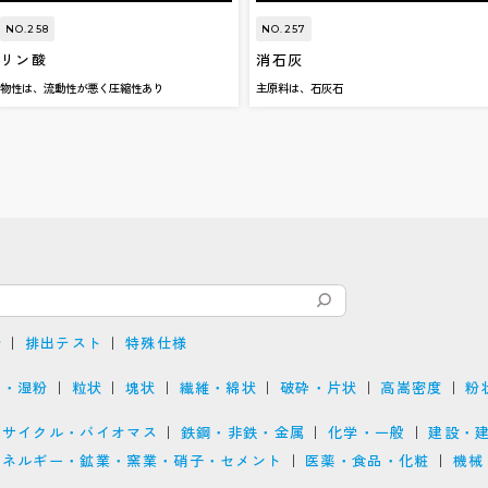
NO.258
NO.257
リン酸
消石灰
物性は、流動性が悪く圧縮性あり
主原料は、石灰石
介
排出テスト
特殊仕様
ジ・湿粉
粒状
塊状
繊維・綿状
破砕・片状
高嵩密度
粉
リサイクル・バイオマス
鉄鋼・非鉄・金属
化学・一般
建設・
エネルギー・鉱業・窯業・硝子・セメント
医薬・食品・化粧
機械