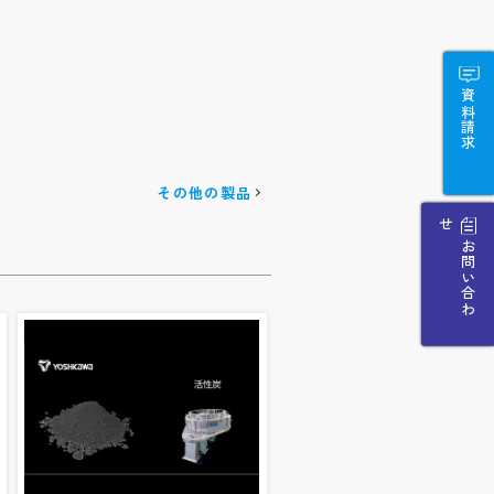
資料請求
その他の製品
せ
お
問
い
合
わ