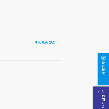
その他の製品
資料請求
せ
お
問
い
合
わ