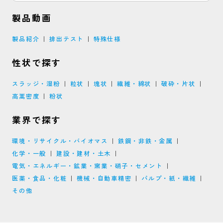
製品動画
製品紹介
排出テスト
特殊仕様
性状で探す
スラッジ・湿粉
粒状
塊状
繊維・綿状
破砕・片状
高嵩密度
粉状
業界で探す
環境・リサイクル・バイオマス
鉄鋼・非鉄・金属
化学・一般
建設・建材・土木
電気・エネルギー・鉱業・窯業・硝子・セメント
医薬・食品・化粧
機械・自動車精密
パルプ・紙・繊維
その他