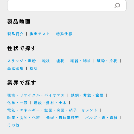
製品動画
製品紹介
排出テスト
特殊仕様
性状で探す
スラッジ・湿粉
粒状
塊状
繊維・綿状
破砕・片状
高嵩密度
粉状
業界で探す
環境・リサイクル・バイオマス
鉄鋼・非鉄・金属
化学・一般
建設・建材・土木
電気・エネルギー・鉱業・窯業・硝子・セメント
医薬・食品・化粧
機械・自動車精密
パルプ・紙・繊維
その他