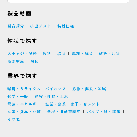
製品動画
製品紹介
排出テスト
特殊仕様
性状で探す
スラッジ・湿粉
粒状
塊状
繊維・綿状
破砕・片状
高嵩密度
粉状
業界で探す
環境・リサイクル・バイオマス
鉄鋼・非鉄・金属
化学・一般
建設・建材・土木
電気・エネルギー・鉱業・窯業・硝子・セメント
医薬・食品・化粧
機械・自動車精密
パルプ・紙・繊維
その他