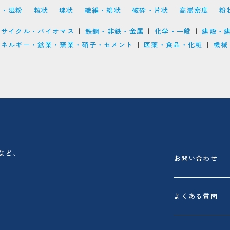
ジ・湿粉
粒状
塊状
繊維・綿状
破砕・片状
高嵩密度
粉
リサイクル・バイオマス
鉄鋼・非鉄・金属
化学・一般
建設・
エネルギー・鉱業・窯業・硝子・セメント
医薬・食品・化粧
機械
など、
お問い合わせ
よくある質問