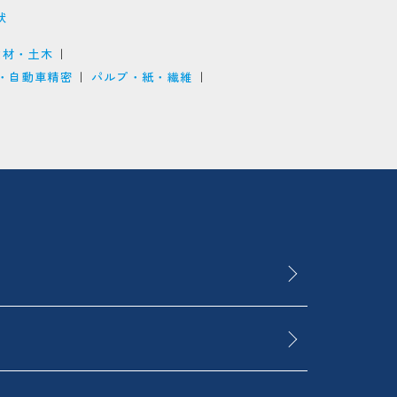
状
建材・土木
・自動車精密
パルプ・紙・繊維