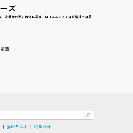
ーズ
ース：流動性の悪い粉体に最適／MDエムディ：分解清掃も容易
に最適
介
排出テスト
特殊仕様