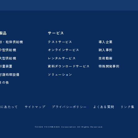
製品
サービス
粉・粒体供給機
テストサービス
導入企業
小型供給機
オンラインサービス
納入事例
大型供給機
レンタルサービス
技術動画
計量装置
資料ダウンロードサービス
特殊開発事例
甘藷処理設備
ソリューション
その他
用にあたって
サイトマップ
プライバシーポリシー
よくある質問
リンク集
©2026 YOSHIKAWA Corporation All Rights Reserved.