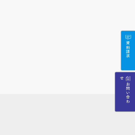
資料請求
せ
お
問
い
合
わ