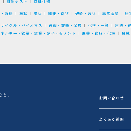
介
排出テスト
特殊仕様
ジ・湿粉
粒状
塊状
繊維・綿状
破砕・片状
高嵩密度
粉
リサイクル・バイオマス
鉄鋼・非鉄・金属
化学・一般
建設・
エネルギー・鉱業・窯業・硝子・セメント
医薬・食品・化粧
機械
など、
お問い合わせ
よくある質問