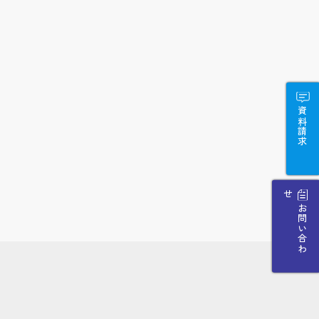
資料請求
せ
お
問
い
合
わ