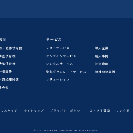
製品
サービス
粉・粒体供給機
テストサービス
導入企業
小型供給機
オンラインサービス
納入事例
大型供給機
レンタルサービス
技術動画
計量装置
資料ダウンロードサービス
特殊開発事例
甘藷処理設備
ソリューション
その他
用にあたって
サイトマップ
プライバシーポリシー
よくある質問
リンク集
©2026 YOSHIKAWA Corporation All Rights Reserved.