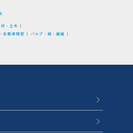
状
建材・土木
・自動車精密
パルプ・紙・繊維