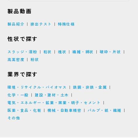
製品動画
製品紹介
排出テスト
特殊仕様
性状で探す
スラッジ・湿粉
粒状
塊状
繊維・綿状
破砕・片状
高嵩密度
粉状
業界で探す
環境・リサイクル・バイオマス
鉄鋼・非鉄・金属
化学・一般
建設・建材・土木
電気・エネルギー・鉱業・窯業・硝子・セメント
医薬・食品・化粧
機械・自動車精密
パルプ・紙・繊維
その他