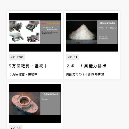
NO.200
NO.61
5万回確認・継続中
２ポート異能力排出
５万回確認・継続中
異能力での２ヶ所同時排出
NO.23