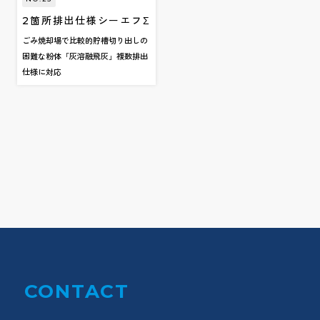
2箇所排出仕様シーエフΣ
ごみ焼却場で比較的貯槽切り出しの
困難な粉体「灰溶融飛灰」複数排出
仕様に対応
CONTACT