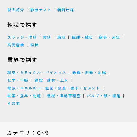
製品紹介
排出テスト
特殊仕様
性状で探す
スラッジ・湿粉
粒状
塊状
繊維・綿状
破砕・片状
高嵩密度
粉状
業界で探す
環境・リサイクル・バイオマス
鉄鋼・非鉄・金属
化学・一般
建設・建材・土木
電気・エネルギー・鉱業・窯業・硝子・セメント
医薬・食品・化粧
機械・自動車精密
パルプ・紙・繊維
その他
カテゴリ：0~9