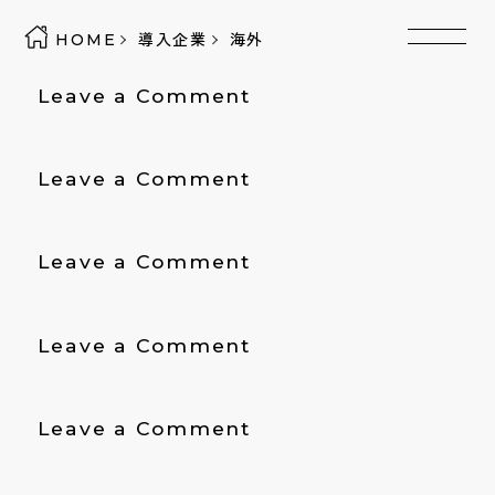
HOME
導入企業
海外
on
Leave a Comment
日
本
on
Leave a Comment
ガ
積
イ
水
シ
on
Leave a Comment
化
株
Malaysia
学
式
Nsci
工
会
on
Leave a Comment
Bahau
業
社
Negeri
株
Sembilan,Malaysia
式
on
Leave a Comment
会
SDP
社
ｸﾞ