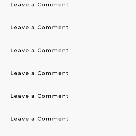
on
Leave a Comment
ﾛ
Toray
ｰ
Malaysia
ﾊﾞ
on
Leave a Comment
ﾙ
ニ
株
チ
式
on
Leave a Comment
ア
会
ハ
ス
社
リ
株
on
Leave a Comment
ミ
式
Ingredion
ッ
会
ク
社
on
Leave a Comment
マ
大
レ
同
ー
on
Leave a Comment
メ
シ
AB
タ
ア
Amilina
ル