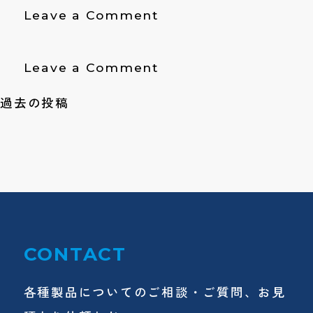
限
カ
on
Leave a Comment
硝
公
ー
Korea
子
司
ナ
Zinc
厦
社
on
Leave a Comment
門
富
投
過去の投稿
士
タ
稿
ル
ナ
ク
工
ビ
業
ゲ
株
式
ー
会
CONTACT
シ
社
各種製品についてのご相談・ご質問、お見
ョ