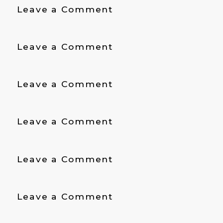
on
Leave a Comment
工
Roquette
業
Amilina
株
on
Leave a Comment
AB
式
天
会
津
社/
on
Leave a Comment
徳
メ
味
山
キ
の
塑
シ
on
Leave a Comment
素
料
コ
天
イ
有
津
ン
限
on
Leave a Comment
澤
テ
公
Toray
希
ル
司
,France
礦
ア
on
Leave a Comment
産
メ
電
有
リ
気