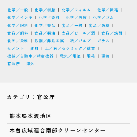
化学／一般
化学／樹脂
化学／フィルム
化学／繊維
化学／インキ
化学／染料
化学／石鹸
化学／ゴム
化学／肥料
化学／薬品
食品／一般
食品／製粉
食品／飼料
食品／製油
食品／ビール／酒
食品／焼酎
食品／飲料
鉄鋼／非鉄金属
紙／パルプ
ガラス
セメント
建材
土／石／セラミック／鉱業
機械／自動車／精密機器
電気／電池
羽毛
環境
官公庁
海外
カテゴリ：官公庁
熊本県本渡地区
木曽広域連合南部クリーンセンター