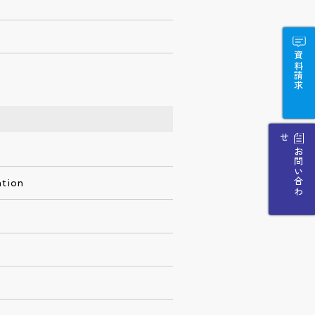
資料請求
せ
お
問
い
合
わ
ation