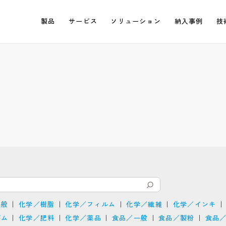
製品
サービス
ソリューション
納入事例
技
一般
化学／樹脂
化学／フィルム
化学／繊維
化学／インキ
ゴム
化学／肥料
化学／薬品
食品／一般
食品／製粉
食品