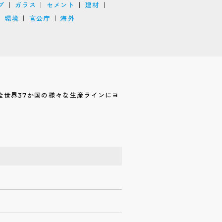
プ
ガラス
セメント
建材
環境
官公庁
海外
全世界37か国の様々な生産ラインにヨ