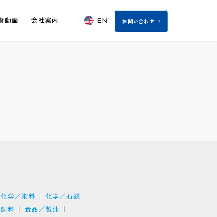
EN
術動画
会社案内
お問い合わせ
化学／染料
化学／石鹸
／飼料
食品／製油