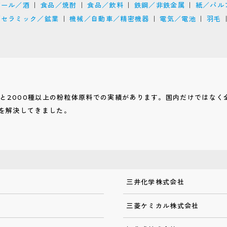
ビール／酒
食品／焼酎
食品／飲料
鉄鋼／非鉄金属
紙／パル
／セラミック／鉱業
機械／自動車／精密機器
電気／電池
羽毛
績と2000種以上の粉粒体原料での実績があります。国内だけではなく
を解決してきました。
三井化学株式会社
三菱ケミカル株式会社